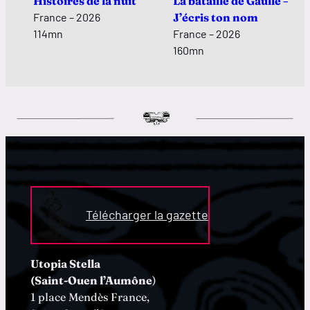
Histoires de la nuit
La bataille de Gaulle –
France – 2026
J’écris ton nom
114mn
France – 2026
160mn
Télécharger la gazette
Utopia Stella
(Saint-Ouen l’Aumône
)
1 place Mendès France,