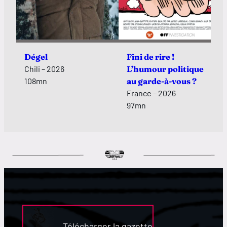
Dégel
Fini de rire !
Chili – 2026
L’humour politique
108mn
au garde-à-vous ?
France – 2026
97mn
Télécharger la gazette