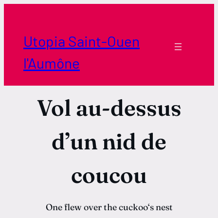
Aller
au
contenu
Utopia Saint-Ouen
l'Aumône
Vol au-dessus
d’un nid de
coucou
One flew over the cuckoo‘s nest