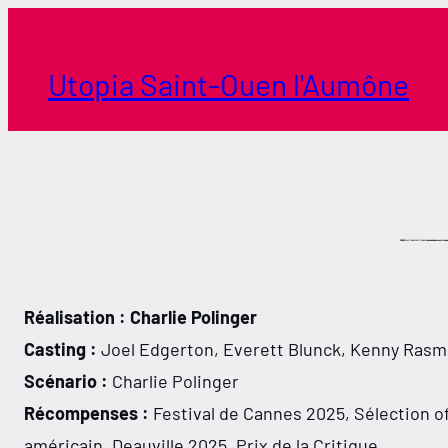
Aller
au
contenu
Utopia Saint-Ouen l'Aumône
Réalisation : Charlie Polinger
Casting :
Joel Edgerton, Everett Blunck, Kenny Rasmu
Scénario :
Charlie Polinger
Récompenses :
Festival de Cannes 2025, Sélection off
américain, Deauville 2025, Prix de la Critique