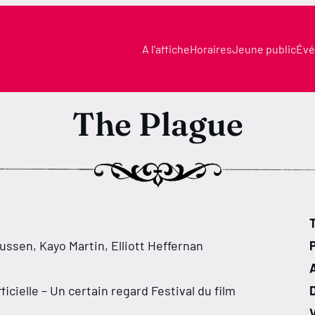
A l’affiche
Horaires
Jeune public
Évé
The Plague
T
ssen, Kayo Martin, Elliott Heffernan
icielle – Un certain regard Festival du film
V