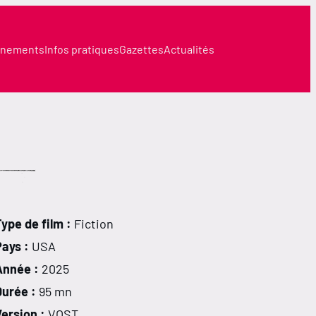
nements
Infos pratiques
Gazettes
Actualités
ype de film :
Fiction
Pays :
USA
Année :
2025
Durée :
95 mn
ersion :
VOST