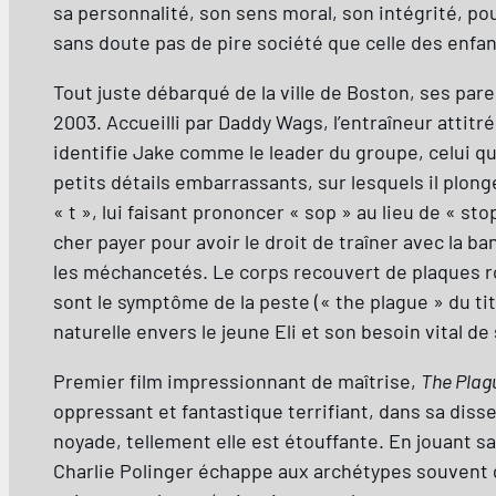
sa personnalité, son sens moral, son intégrité, po
sans doute pas de pire société que celle des enfa
Tout juste débarqué de la ville de Boston, ses par
2003. Accueilli par Daddy Wags, l’entraîneur attitr
identifie Jake comme le leader du groupe, celui qu’i
petits détails embarrassants, sur lesquels il plon
« t », lui faisant prononcer « sop » au lieu de « s
cher payer pour avoir le droit de traîner avec la b
les méchancetés. Le corps recouvert de plaques rou
sont le symptôme de la peste (« the plague » du t
naturelle envers le jeune Eli et son besoin vital d
Premier film impressionnant de maîtrise,
The Plag
oppressant et fantastique terrifiant, dans sa dis
noyade, tellement elle est étouffante. En jouant 
Charlie Polinger échappe aux archétypes souvent gr