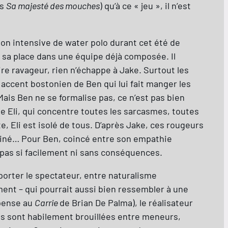
is
Sa majesté des mouches
) qu’à ce « jeu », il n’est
ion intensive de water polo durant cet été de
er sa place dans une équipe déjà composée. Il
rire ravageur, rien n’échappe à Jake. Surtout les
 accent bostonien de Ben qui lui fait manger les
 Mais Ben ne se formalise pas, ce n’est pas bien
ade Eli, qui concentre toutes les sarcasmes, toutes
 Eli est isolé de tous. D’après Jake, ces rougeurs
aminé… Pour Ben, coincé entre son empathie
a pas si facilement ni sans conséquences.
mporter le spectateur, entre naturalisme
ment – qui pourrait aussi bien ressembler à une
 pense au
Carrie
de Brian De Palma), le réalisateur
nes sont habilement brouillées entre meneurs,