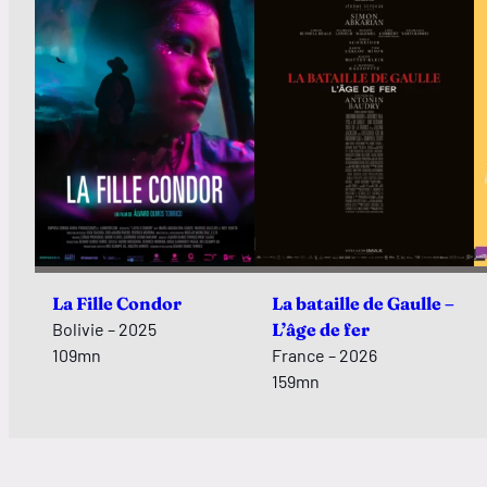
La Fille Condor
La bataille de Gaulle –
Bolivie – 2025
L’âge de fer
109mn
France – 2026
159mn