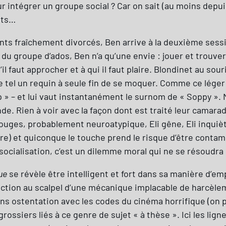
ur intégrer un groupe social ? Car on sait (au moins depu
nts…
ents fraîchement divorcés, Ben arrive à la deuxième sess
é du groupe d’ados, Ben n’a qu’une envie : jouer et trouv
l faut approcher et à qui il faut plaire. Blondinet au sou
ge tel un requin à seule fin de se moquer. Comme ce léger
top » – et lui vaut instantanément le surnom de « Soppy ».
ande. Rien à voir avec la façon dont est traité leur camar
ges, probablement neuroatypique, Eli gêne, Eli inquiète,
itre) et quiconque le touche prend le risque d’être cont
e socialisation, c’est un dilemme moral qui ne se résoudr
ue
se révèle être intelligent et fort dans sa manière d’e
section au scalpel d’une mécanique implacable de harcèle
sans ostentation avec les codes du cinéma horrifique (on
ossiers liés à ce genre de sujet « à thèse ». Ici les lig