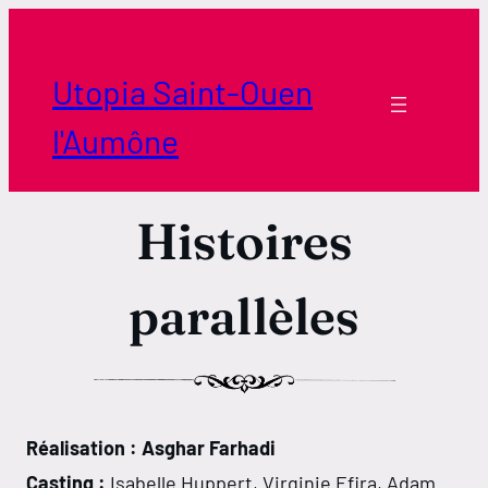
Aller
au
contenu
Utopia Saint-Ouen
l'Aumône
Histoires
parallèles
Réalisation : Asghar Farhadi
Casting :
Isabelle Huppert, Virginie Efira, Adam