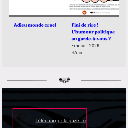
Adieu monde cruel
Fini de rire !
L’humour politique
au garde-à-vous ?
France – 2026
97mn
Télécharger la gazette