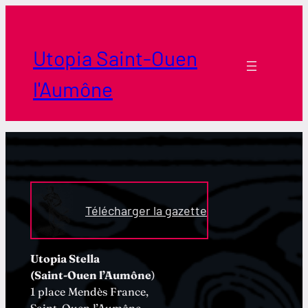
Aller
au
contenu
Utopia Saint-Ouen
l'Aumône
Télécharger la gazette
Utopia Stella
(Saint-Ouen l’Aumône
)
1 place Mendès France,